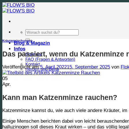
Zum
Inhalt
springen
Suchen
nach:
Kräutermischungen
Blog & Magazin
Infos
Das passiert, wenn du Katzenminze 
Über uns
FAQ (Fragen & Antworten)
Kontakt
Veröffentlicht am
5. April 2022
15. September 2025
von
Flo
Herbert und Berta
05
Apr.
Kann man Katzenminze rauchen?
Katzenminze kannst du, wie auch viele andere Kräuter, i
Einige Menschen berichten dabei von leicht
berauschenden
halluzinogen
soll dieses Kraut wirken – und das völlig legal