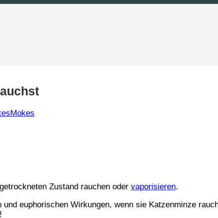
rauchst
kesMokes
m getrockneten Zustand
rauchen oder
vaporisieren
.
 und euphorischen Wirkungen
, wenn sie Katzenminze rauc
!