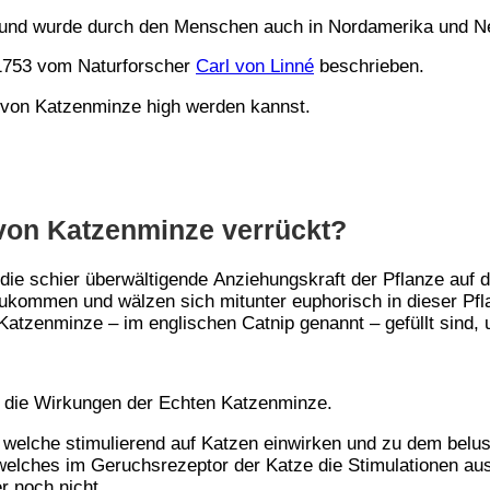
 und wurde durch den Menschen auch in Nordamerika und Ne
1753 vom Naturforscher
Carl von Linné
beschrieben.
u von Katzenminze high werden kannst.
von Katzenminze verrückt?
ie schier überwältigende
Anziehungskraft
der Pflanze auf d
gzukommen und
wälzen sich
mitunter
euphorisch
in dieser Pfl
 Katzenminze – im englischen
Catnip
genannt – gefüllt sind, 
uf die Wirkungen der Echten Katzenminze.
, welche
stimulierend
auf Katzen einwirken und zu dem belust
welches im Geruchsrezeptor der Katze die Stimulationen aus
r noch nicht.