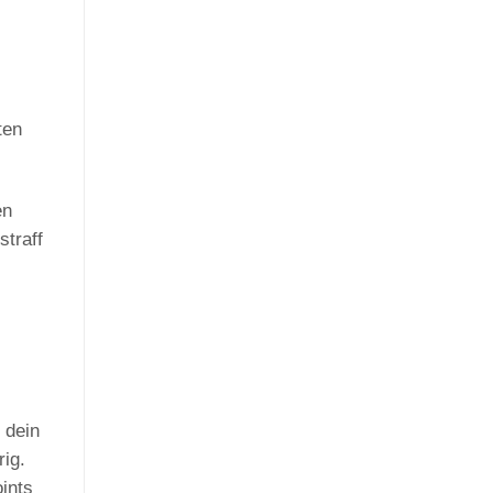
ten
en
traff
 dein
rig.
ints