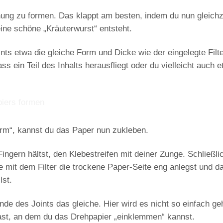
hung zu
formen.
Das klappt am besten, indem du nun gleichz
eine schöne „
Kräuterwurst
“ entsteht.
ints etwa die gleiche Form und Dicke wie der eingelegte Filt
 ein Teil des Inhalts herausfliegt oder du vielleicht auch 
orm“, kannst du das Paper nun
zukleben
.
Fingern hältst,
den Klebestreifen mit deiner Zunge
. Schließli
de mit dem Filter die trockene Paper-Seite eng anlegst und d
lst
.
de des Joints das gleiche. Hier wird es nicht so einfach ge
hast, an dem du das Drehpapier „einklemmen“ kannst.