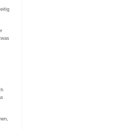
eitig
er
etwas
ch
as
hen,