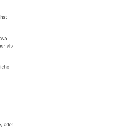
chst
etwa
er als
iche
, oder