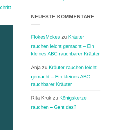
Zigaretten…
keine
und
Keine
hritt
so
wie
Kommentare
gute
dir
zu
Idee
NEUESTE KOMMENTARE
Cannabis
Wie
helfen
ungesund
kann,
ist
davon
es,
wegzukommen
Cannabis
FlokesMokes
zu
Kräuter
zu
verdampfen?
rauchen leicht gemacht – Ein
kleines ABC rauchbarer Kräuter
Anja
zu
Kräuter rauchen leicht
gemacht – Ein kleines ABC
rauchbarer Kräuter
Rita Kruk
zu
Königskerze
rauchen – Geht das?