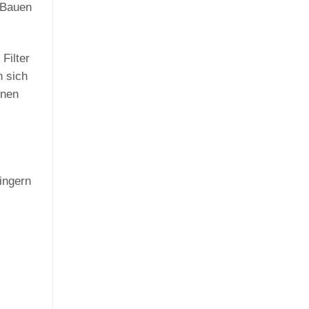
 Bauen
Filter
n sich
önen
Fingern