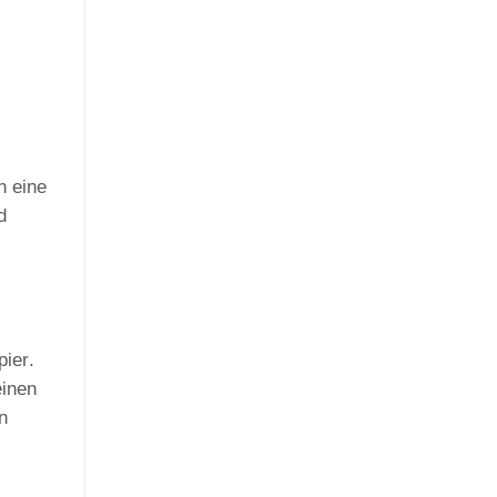
n eine
d
pier
.
einen
n