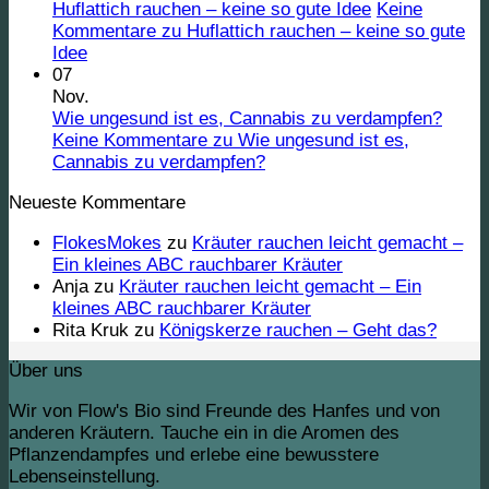
Huflattich rauchen – keine so gute Idee
Keine
Kommentare
zu Huflattich rauchen – keine so gute
Idee
07
Nov.
Wie ungesund ist es, Cannabis zu verdampfen?
Keine Kommentare
zu Wie ungesund ist es,
Cannabis zu verdampfen?
Neueste Kommentare
FlokesMokes
zu
Kräuter rauchen leicht gemacht –
Ein kleines ABC rauchbarer Kräuter
Anja
zu
Kräuter rauchen leicht gemacht – Ein
kleines ABC rauchbarer Kräuter
Rita Kruk
zu
Königskerze rauchen – Geht das?
Über uns
Wir von Flow's Bio sind Freunde des Hanfes und von
anderen Kräutern. Tauche ein in die Aromen des
Pflanzendampfes und erlebe eine bewusstere
Lebenseinstellung.