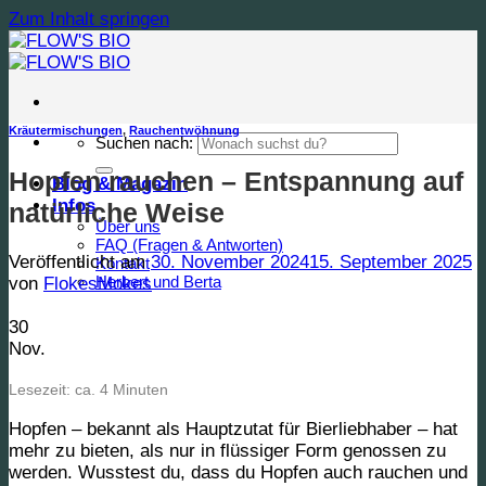
Zum Inhalt springen
Kräutermischungen
,
Rauchentwöhnung
Suchen nach:
Hopfen rauchen – Entspannung auf
Blog & Magazin
Infos
natürliche Weise
Über uns
FAQ (Fragen & Antworten)
Veröffentlicht am
30. November 2024
15. September 2025
Kontakt
Herbert und Berta
von
FlokesMokes
30
Nov.
Lesezeit: ca. 4 Minuten
Hopfen – bekannt als Hauptzutat für Bierliebhaber – hat
mehr zu bieten, als nur in flüssiger Form genossen zu
werden. Wusstest du, dass du Hopfen auch rauchen und