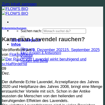
Zum Inhalt springen
Kräutermischungen
Suchen nach:
Kann man Lavendel rauchen?
Blog & Magazin
Infos
Über uns
Veröffentlicht am
9. Dezember 2021
15. September 2025
FAQ (Fragen & Antworten)
von
FlokesMokes
Kontakt
Herbert und Berta
09
Dez.
Der duftende Echte Lavendel, Arzneipflanze des Jahres
2020 und Heilpflanze des Jahres 2008, bringt eine Menge
erstaunlicher Vorteile mit sich. Schon in der Antike
wussten die Menschen von den heilenden und
beruhigenden Effekten des Lavendels.