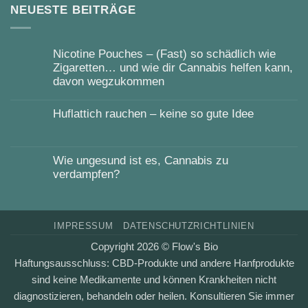
NEUESTE BEITRÄGE
Nicotine Pouches – (Fast) so schädlich wie
Zigaretten… und wie dir Cannabis helfen kann,
davon wegzukommen
Keine
Kommentare
Huflattich rauchen – keine so gute Idee
zu
Nicotine
Keine
Pouches
Kommentare
–
zu
(Fast)
Huflattich
Wie ungesund ist es, Cannabis zu
so
rauchen
verdampfen?
schädlich
–
wie
keine
Keine
Zigaretten…
so
Kommentare
und
gute
zu
wie
Idee
Wie
dir
IMPRESSUM
DATENSCHUTZRICHTLINIEN
ungesund
Cannabis
ist
helfen
Copyright 2026 ©
Flow's Bio
es,
kann,
Cannabis
davon
Haftungsausschluss:
CBD-Produkte und andere Hanfprodukte
zu
wegzukommen
verdampfen?
sind keine Medikamente und können Krankheiten nicht
diagnostizieren, behandeln oder heilen. Konsultieren Sie immer