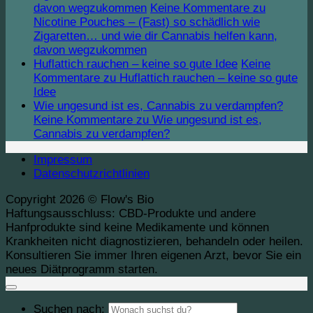
davon wegzukommen
Keine Kommentare
zu
Nicotine Pouches – (Fast) so schädlich wie
Zigaretten… und wie dir Cannabis helfen kann,
davon wegzukommen
Huflattich rauchen – keine so gute Idee
Keine
Kommentare
zu Huflattich rauchen – keine so gute
Idee
Wie ungesund ist es, Cannabis zu verdampfen?
Keine Kommentare
zu Wie ungesund ist es,
Cannabis zu verdampfen?
Impressum
Datenschutzrichtlinien
Copyright 2026 ©
Flow's Bio
Haftungsausschluss:
CBD-Produkte und andere
Hanfprodukte sind keine Medikamente und können
Krankheiten nicht diagnostizieren, behandeln oder heilen.
Konsultieren Sie immer Ihren eigenen Arzt, bevor Sie ein
neues Diätprogramm starten.
Suchen nach: