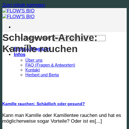
Zum Inhalt springen
Schlagwort-Archive:
Suchen nach:
Kamille rauchen
Blog & Magazin
Infos
Über uns
FAQ (Fragen & Antworten)
Kontakt
Herbert und Berta
Kamille rauchen: Schädlich oder gesund?
Kann man Kamille oder Kamillentee rauchen und hat es
möglicherweise sogar Vorteile? Oder ist es[...]