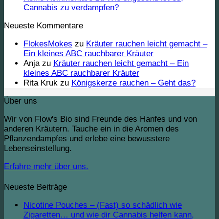
Cannabis zu verdampfen?
Neueste Kommentare
FlokesMokes
zu
Kräuter rauchen leicht gemacht –
Ein kleines ABC rauchbarer Kräuter
Anja
zu
Kräuter rauchen leicht gemacht – Ein
kleines ABC rauchbarer Kräuter
Rita Kruk
zu
Königskerze rauchen – Geht das?
Über uns
Wir von Flow's Bio sind Freunde des Hanfes und von
anderen Kräutern. Tauche ein in die Aromen des
Pflanzendampfes und erlebe eine bewusstere
Lebenseinstellung.
Erfahre mehr über uns.
Neueste Beiträge
Nicotine Pouches – (Fast) so schädlich wie
Zigaretten… und wie dir Cannabis helfen kann,